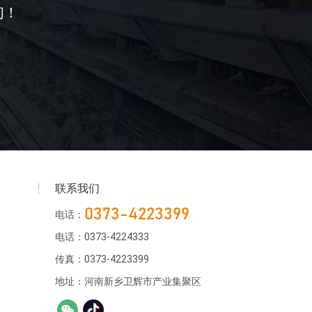
们！
联系我们
0373-4223399
电话：
电话：0373-4224333
传真：0373-4223399
地址：河南新乡卫辉市产业集聚区